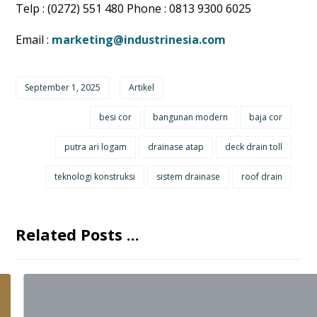
Telp : (0272) 551 480 Phone : 0813 9300 6025
Email :
marketing@industrinesia.com
September 1, 2025
Artikel
besi cor
bangunan modern
baja cor
putra ari logam
drainase atap
deck drain toll
teknologi konstruksi
sistem drainase
roof drain
Related Posts ...