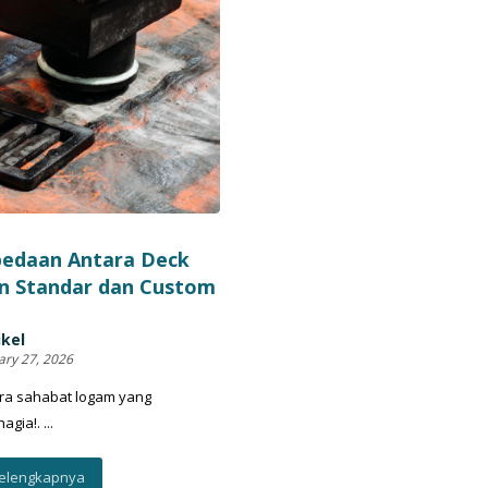
bedaan Antara Deck
n Standar dan Custom
ikel
ary 27, 2026
ra sahabat logam yang
gia!. ...
elengkapnya