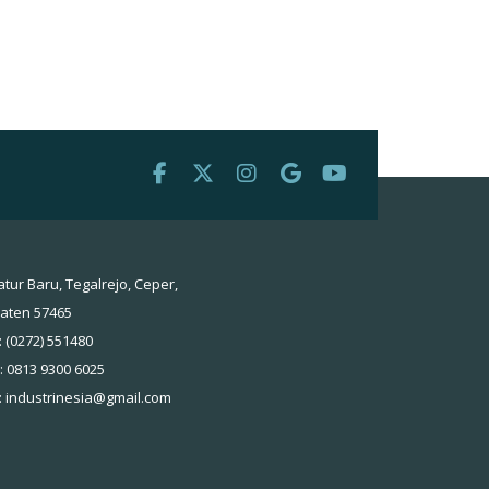
atur Baru, Tegalrejo, Ceper,
laten 57465
: (0272) 551480
 : 0813 9300 6025
:
industrinesia@gmail.com