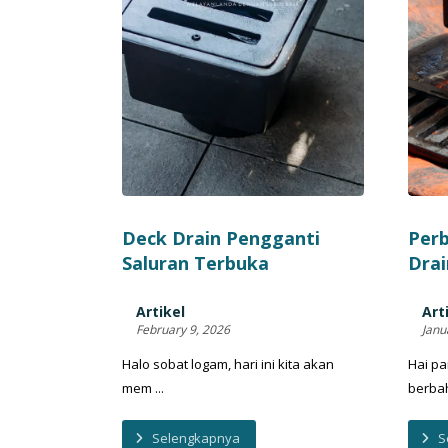
Deck Drain Pengganti
Per
Saluran Terbuka
Drai
Artikel
Art
February 9, 2026
Janu
Halo sobat logam, hari ini kita akan
Hai pa
mem ...
berbaha
Selengkapnya
S