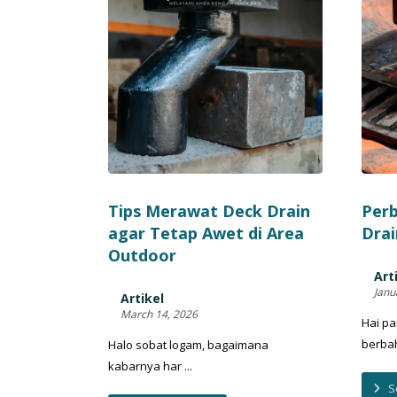
Tips Merawat Deck Drain
Per
agar Tetap Awet di Area
Drai
Outdoor
Art
Janu
Artikel
March 14, 2026
Hai pa
berbaha
Halo sobat logam, bagaimana
kabarnya har ...
S