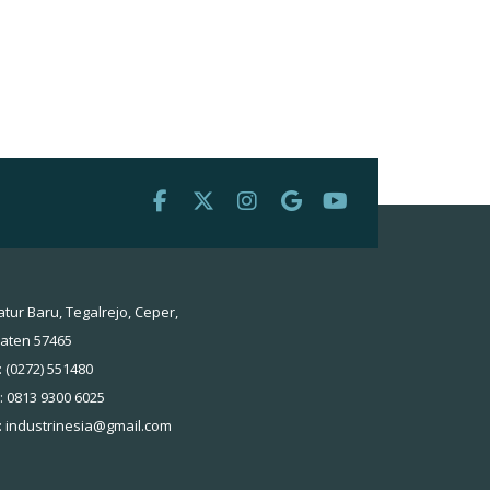
atur Baru, Tegalrejo, Ceper,
laten 57465
: (0272) 551480
 : 0813 9300 6025
:
industrinesia@gmail.com