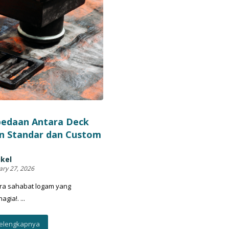
bedaan Antara Deck
n Standar dan Custom
ikel
ary 27, 2026
ra sahabat logam yang
gia!. ...
elengkapnya