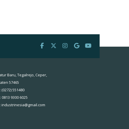
atur Baru, Tegalrejo, Ceper,
laten 57465
: (0272) 551480
 : 0813 9300 6025
:
industrinesia@gmail.com