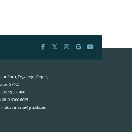
atur Baru, Tegalrejo, Ceper,
laten 57465
: (0272) 551480
 : 0813 9300 6025
:
industrinesia@gmail.com