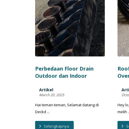
Perbedaan Floor Drain
Roof
Outdoor dan Indoor
Ove
Artikel
Art
March 20, 2025
Octo
Hai teman-teman, Selamat datang di
Hey lo
Deckd ...
melih ..
Selengkapnya
S