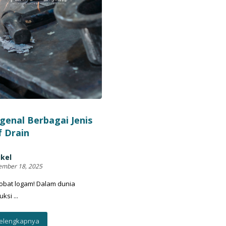
enal Berbagai Jenis
 Drain
ikel
mber 18, 2025
obat logam! Dalam dunia
ksi ...
elengkapnya