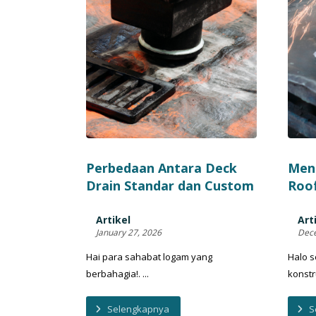
Perbedaan Antara Deck
Meng
Drain Standar dan Custom
Roof
Artikel
Art
January 27, 2026
Dece
Hai para sahabat logam yang
Halo s
berbahagia!. ...
konstru
Selengkapnya
S