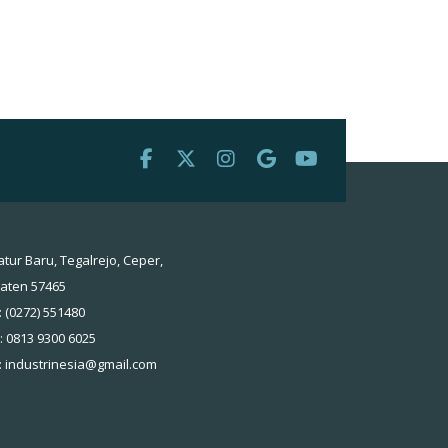
atur Baru, Tegalrejo, Ceper,
laten 57465
: (0272) 551480
 : 0813 9300 6025
:
industrinesia@gmail.com