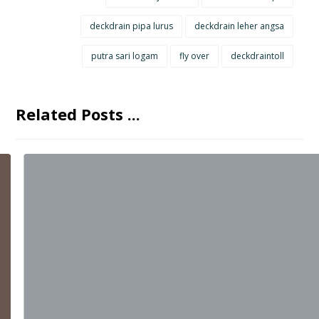
deckdrain pipa lurus
deckdrain leher angsa
putra sari logam
fly over
deckdraintoll
Related Posts ...