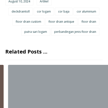
August 10, 2024
Artikel
deckdraintoll
cor logam
cor baja
cor aluminium
floor drain custom
floor drain antique
floor drain
putra sari logam
perbandingan jenis floor drain
Related Posts ...