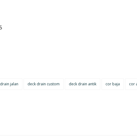
5
drain jalan
deck drain custom
deck drain antik
cor baja
cor