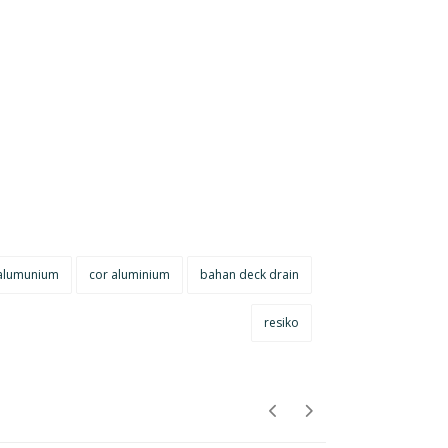
 alumunium
cor aluminium
bahan deck drain
resiko