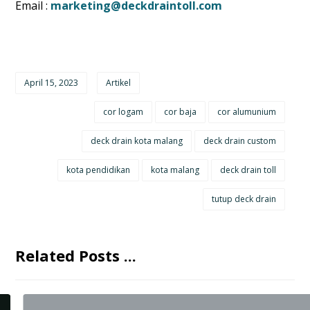
Email :
marketing@deckdraintoll.com
April 15, 2023
Artikel
cor logam
cor baja
cor alumunium
deck drain kota malang
deck drain custom
kota pendidikan
kota malang
deck drain toll
tutup deck drain
Related Posts ...