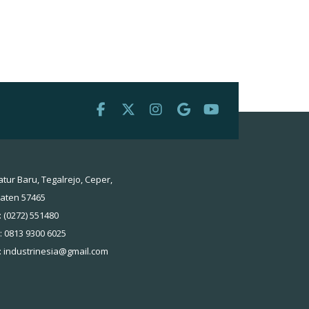
atur Baru, Tegalrejo, Ceper,
laten 57465
: (0272) 551480
 : 0813 9300 6025
:
industrinesia@gmail.com